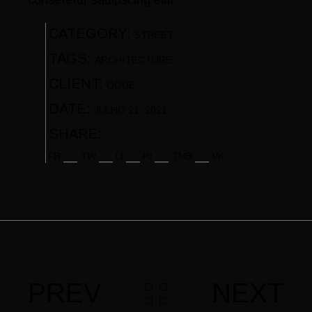
CATEGORY:
STREET
TAGS:
ARCHITECTURE
CLIENT:
QODE
DATE:
JULHO 21, 2021
SHARE:
FB
TW
LI
PI
TMB
VK
PREV
NEXT