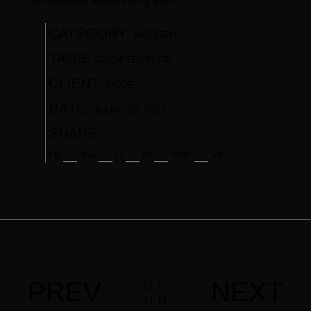
CATEGORY:
MODERN
TAGS:
ARCHITECTURE
CLIENT:
QODE
DATE:
JULHO 22, 2021
SHARE:
FB
TW
LI
PI
TMB
VK
PREV
NEXT